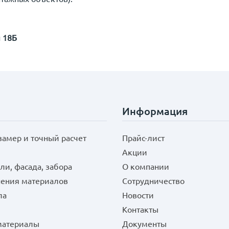
я 18Б
Информация
замер и точный расчет
Прайс-лист
Акции
ли, фасада, забора
О компании
нения материалов
Сотрудничество
ла
Новости
Контакты
 материалы
Документы