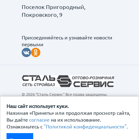
Поселок Пригородный,
Покровского, 9
Присоединяйтесь и узнавайте новости
первыми
© 2026 “Сталь Сервис" Все права защищены.
Обращаем ваше внимание на то, что данный
интернет-сайт, а также вся информация о товарах и
Наш сайт использует куки.
ценах, предоставленная на нём, носит
Нажимая «Принять» или продолжая просмотр сайта,
исключительно информационный характер и ни при
Вы даёте
согласие
на их использование.
каких условиях не является публичной офертой,
Ознакомьтесь с
"Политикой конфиденциальности"
.
определяемой положениями Статьи 437
Гражданского кодекса Российской Федерации.
Политика конфиденциальности