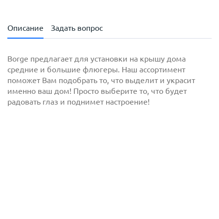
Описание
Задать вопрос
Borge предлагает для установки на крышу дома
средние и большие флюгеры. Наш ассортимент
поможет Вам подобрать то, что выделит и украсит
именно ваш дом! Просто выберите то, что будет
радовать глаз и поднимет настроение!
с
политикой обработки персональных данных
ознакомлен(-а) и даю
согласие
на обработку
персональных данных
с
политикой конфиденциальности
ознакомлен(-а)
и даю согласие