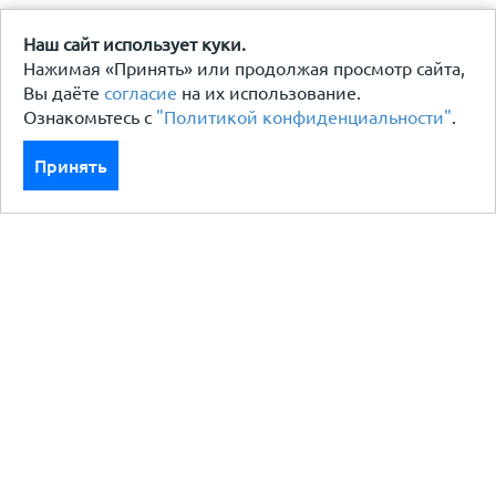
Наш сайт использует куки.
Нажимая «Принять» или продолжая просмотр сайта,
Вы даёте
согласие
на их использование.
Ознакомьтесь с
"Политикой конфиденциальности"
.
Принять
Каталог
Кровля кровельная система
Фасад
Ограждения заборы
Черный металлопрокат
Утеплители гидро пароизоляция
Водосточные системы