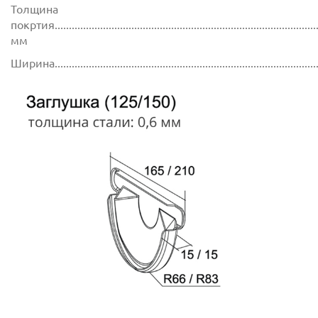
Толщина
покртия.............................................................................................
мм
Ширина............................................................................................