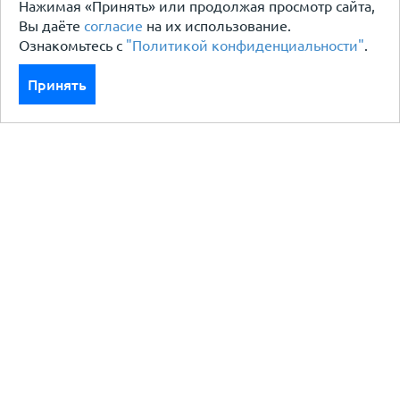
Нажимая «Принять» или продолжая просмотр сайта,
Вы даёте
согласие
на их использование.
Ознакомьтесь с
"Политикой конфиденциальности"
.
Принять
Каталог
Кровля кровельная система
Фасад
Ограждения заборы
Черный металлопрокат
Утеплители гидро пароизоляция
Водосточные системы
Показать больше
Услуги