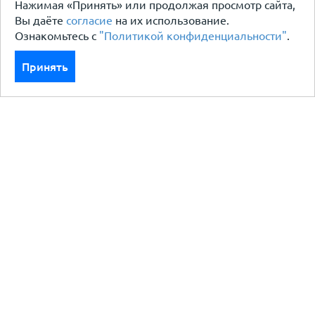
Нажимая «Принять» или продолжая просмотр сайта,
Вы даёте
согласие
на их использование.
Ознакомьтесь с
"Политикой конфиденциальности"
.
Принять
Каталог
Кровля кровельная система
Фасад
Ограждения заборы
Черный металлопрокат
Утеплители гидро пароизоляция
Водосточные системы
Показать больше
Услуги