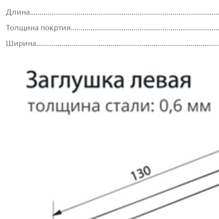
Длина...............................................................................................
Толщина покртия...............................................................................
Ширина............................................................................................