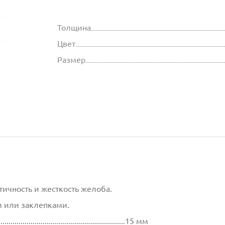
Толщина
Цвет
Размер
ичность и жесткость желоба.
 или заклепками.
................................................................15 мм