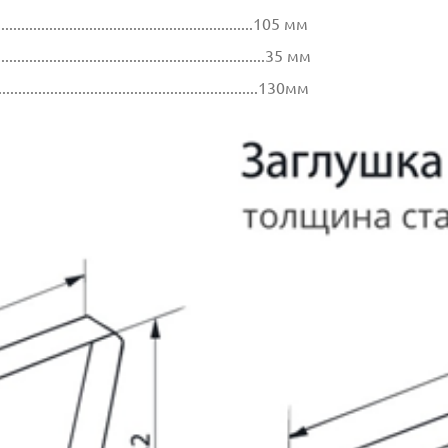
.................................................................105 мм
...............................................................35 мм
..................................................................130мм