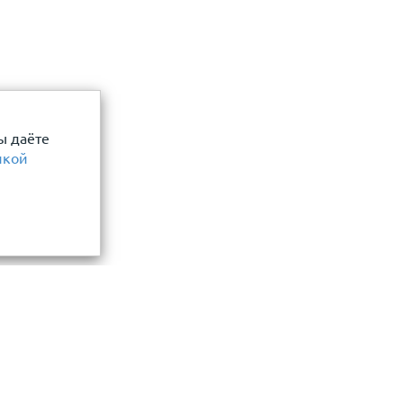
ы даёте
икой
Информация
замер и точный расчет
Прайс-лист