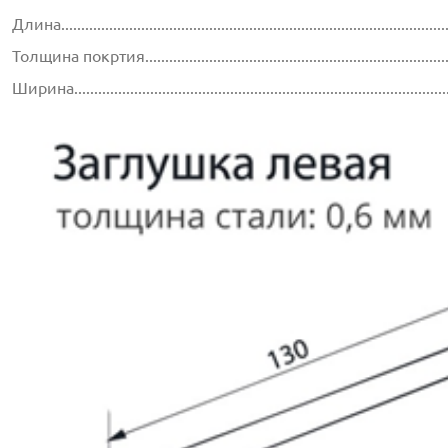
Длина...............................................................................................
Толщина покртия...............................................................................
Ширина............................................................................................