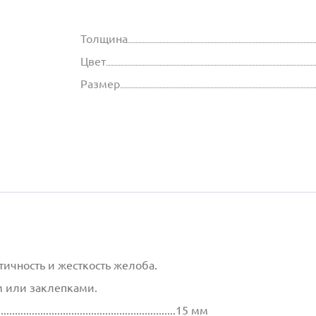
Толщина
Цвет
Размер
ичность и жесткость желоба.
 или заклепками.
................................................................15 мм