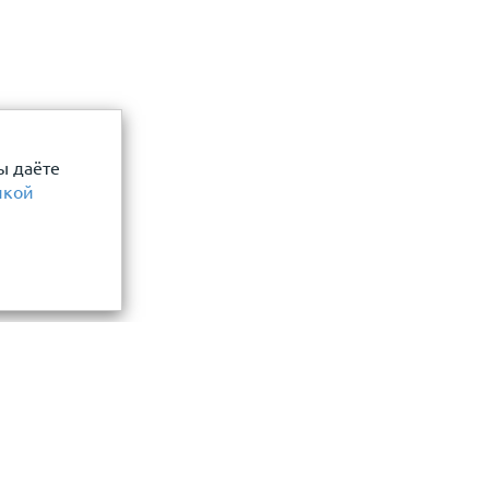
ы даёте
икой
Информация
замер и точный расчет
Прайс-лист