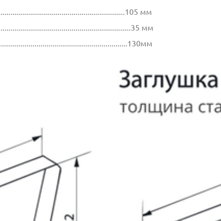
.................................................................105 мм
...............................................................35 мм
..................................................................130мм