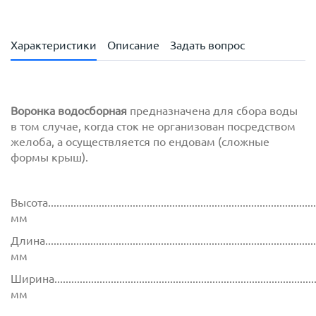
Характеристики
Описание
Задать вопрос
Воронка водосборная
предназначена для сбора воды
в том случае, когда сток не организован посредством
желоба, а осуществляется по ендовам (сложные
формы крыш).
Высота...............................................................................................
мм
Длина................................................................................................
мм
Ширина..............................................................................................
мм