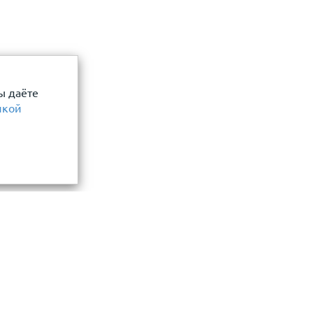
ы даёте
икой
Информация
замер и точный расчет
Прайс-лист
Акции