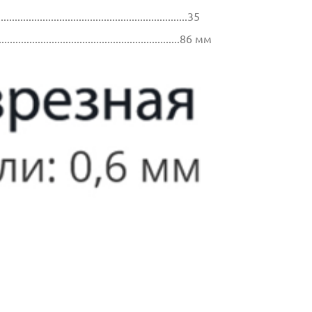
.............................................................35
.................................................................86 мм