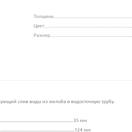
Толщина
Цвет
Размер
изующий слив воды из желоба в водосточную трубу.
................................................................35 мм
.................................................................124 мм