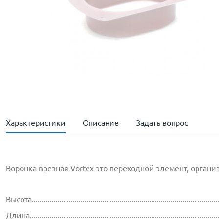
Характеристики
Описание
Задать вопрос
Воронка врезная Vortex это переходной элемент, орган
Высота..............................................................................................
Длина...............................................................................................