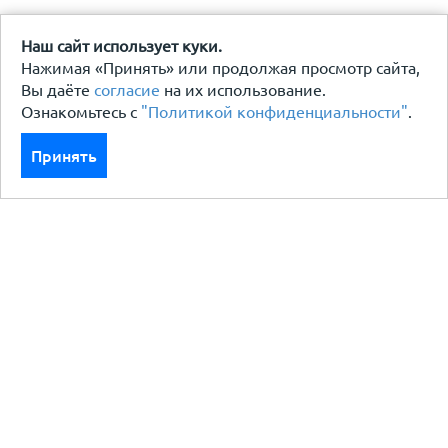
Наш сайт использует куки.
Нажимая «Принять» или продолжая просмотр сайта,
Вы даёте
согласие
на их использование.
Ознакомьтесь с
"Политикой конфиденциальности"
.
Принять
Каталог
Кровля кровельная система
Фасад
Ограждения заборы
Черный металлопрокат
Утеплители гидро пароизоляция
Водосточные системы