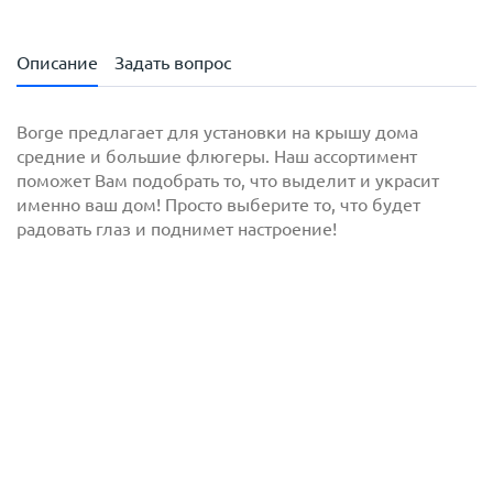
Описание
Задать вопрос
Borge предлагает для установки на крышу дома
средние и большие флюгеры. Наш ассортимент
поможет Вам подобрать то, что выделит и украсит
именно ваш дом! Просто выберите то, что будет
радовать глаз и поднимет настроение!
с
политикой обработки персональных данных
ознакомлен(-а) и даю
согласие
на обработку
персональных данных
с
политикой конфиденциальности
ознакомлен(-а)
и даю согласие