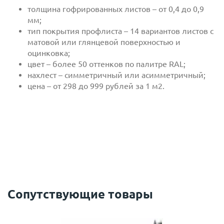
толщина гофрированных листов – от 0,4 до 0,9
мм;
тип покрытия профлиста – 14 вариантов листов с
матовой или глянцевой поверхностью и
оцинковка;
цвет – более 50 оттенков по палитре RAL;
нахлест – симметричный или асимметричный;
цена – от 298 до 999 рублей за 1 м2.
Кровельный профнастил — это металлический
профилированный лист с защитным покрытием,
используемый для покрытия крыш благодаря его
Сопутствующие товары
прочности, долговечности и легкости. Толщина
металлических листов определяет их прочность.