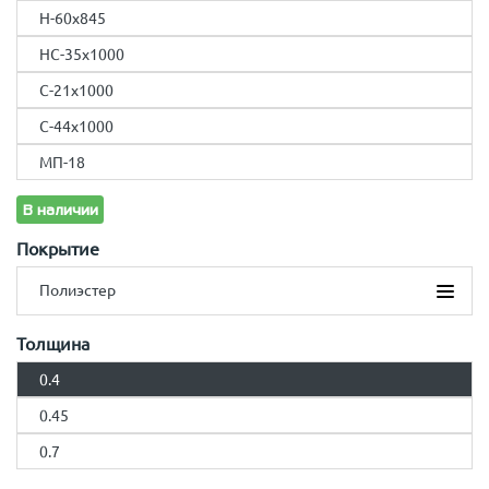
Н-60x845
НС-35x1000
С-21x1000
С-44x1000
МП-18
В наличии
Покрытие
Полиэстер
Полиэстер
Толщина
Drap
0.4
Drap ST
Print Elite
0.45
Полиэстер - double
0.7
GreenCoat Pural Matt BT
PurLite Мatt