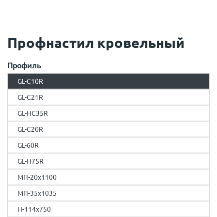
Профнастил кровельный
Профиль
GL-С10R
GL-С21R
GL-HC35R
GL-С20R
GL-60R
GL-H75R
МП-20x1100
МП-35x1035
H-114x750