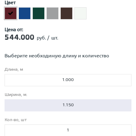
Цвет
PurPro Matt (180)
Satin
Satin Мatt
Velur X
Цена от:
Цинк
544.000
руб. /
шт.
Выберите необходимую длину и количество
Длина, м
Ширина, м.
Кол-во, шт