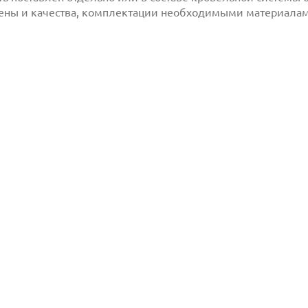
ны и качества, комплектации необходимыми материалами
млен(-а) и
 даю согласие
Отправить