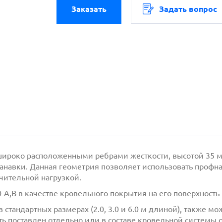
Заказать
Задать вопрос
широко расположенными ребрами жесткости, высотой 35 м
анавки. Данная геометрия позволяет использовать профна
ачительной нагрузкой.
A,B в качестве кровельного покрытия на его поверхност
 стандартных размерах (2.0, 3.0 и 6.0 м длиной), также 
быть поставлен отдельно или в составе кровельной систем