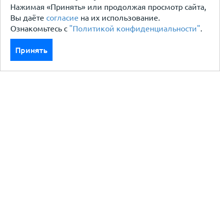
Нажимая «Принять» или продолжая просмотр сайта,
Вы даёте
согласие
на их использование.
Ознакомьтесь с
"Политикой конфиденциальности"
.
Принять
Каталог
Кровля кровельная система
Фасад
Ограждения заборы
Черный металлопрокат
Утеплители гидро пароизоляция
Водосточные системы
Показать больше