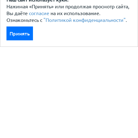
Нажимая «Принять» или продолжая просмотр сайта,
Вы даёте
согласие
на их использование.
Ознакомьтесь с
"Политикой конфиденциальности"
.
Принять
Каталог
Кровля кровельная система
Фасад
Ограждения заборы
Черный металлопрокат
Утеплители гидро пароизоляция
Водосточные системы
Показать больше