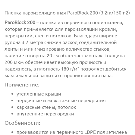
Пленка пароизоляционная ParoBlock 200 (3,2m/150m2)
ParoBlock 200
– пленка из первичного полиэтилена,
которая применяется для пароизоляции кровли,
перекрытий, стен и потолков. Благодаря ширине
рулона 3,2 метра снижен расход соединительной
ленты и минимизировано количество стыков,
наличие отворота 20 см облегчает монтаж. Толщина
200 мкм обеспечивает высокую прочность и
с
политикой обработки персональных данных
надежность, а плотность 180 г/м² позволяет добиться
ознакомлен(-а) и даю
согласие
на обработку
максимальной защиты от проникновения пара.
персональных данных
Применение:
с
политикой конфиденциальности
ознакомлен(-а)
утепленные крыши
и даю согласие
чердачные и межэтажные перекрытия
каркасные стены, потолок
внутренние перегородки
Особенности:
производится из первичного LDPE полиэтилена