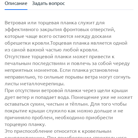
Описание
Задать вопрос
Ветровая или торцевая планка cлужит для
эффективного закрытия фронтовых отверстий,
которые чаще всего остаются между досками
обрешетки кровли.Торцевая планка является одной
из самой важной частью любой кровли.
Отсутствие торцевой планки может привести к
печальным последствиям и повлечь за собой череду
неприятных моментов. Если планка установлена
неправильно, то сильные порывы ветра могут согнуть
с
политикой обработки персональных данных
листы металлочерепицы.
ознакомлен(-а) и даю
согласие
на обработку
При отсутствии ветровой планки через щели крыши
персональных данных
дует ветер и попадает вода. Помещение уже не может
с
политикой конфиденциальности
ознакомлен(-а)
оставаться сухим, чистым и тёплым. Для того чтобы
и даю согласие
покрытие крыши служило как можно дольше и не
причиняло проблем, необходимо приобрести
торцевую планку.
Это приспособление относится к кровельным
комплектующим. При приобретении строительного