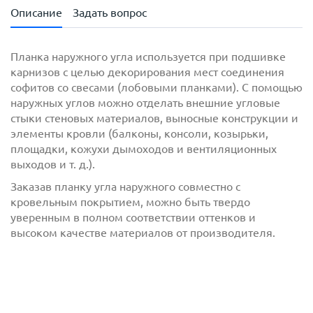
Описание
Задать вопрос
Планка наружного угла используется при подшивке
карнизов с целью декорирования мест соединения
софитов со свесами (лобовыми планками). С помощью
наружных углов можно отделать внешние угловые
стыки стеновых материалов, выносные конструкции и
элементы кровли (балконы, консоли, козырьки,
площадки, кожухи дымоходов и вентиляционных
выходов и т. д.).
с
политикой обработки персональных данных
Заказав планку угла наружного совместно с
ознакомлен(-а) и даю
согласие
на обработку
кровельным покрытием, можно быть твердо
персональных данных
уверенным в полном соответствии оттенков и
высоком качестве материалов от производителя.
с
политикой конфиденциальности
ознакомлен(-а)
и даю согласие