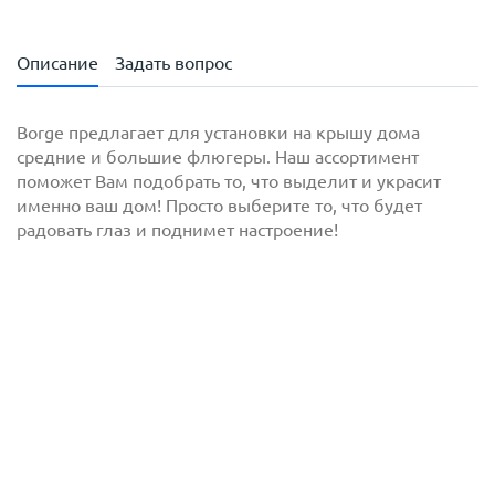
Описание
Задать вопрос
Borge предлагает для установки на крышу дома
средние и большие флюгеры. Наш ассортимент
поможет Вам подобрать то, что выделит и украсит
именно ваш дом! Просто выберите то, что будет
радовать глаз и поднимет настроение!
с
политикой обработки персональных данных
ознакомлен(-а) и даю
согласие
на обработку
персональных данных
с
политикой конфиденциальности
ознакомлен(-а)
и даю согласие