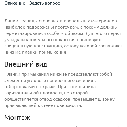
Описание
Задать вопрос
Линии границы стеновых и кровельных материалов
наиболее подвержены протечкам, а посему должны
герметизироваться особым образом. Для этого перед
укладкой кровельного покрытия организуют
специальную конструкцию, основу которой составляют
нижние планки примыкания.
Внешний вид
с
политикой обработки персональных данных
Планки примыкания нижние представляют собой
ознакомлен(-а) и даю
согласие
на обработку
элементы углового поперечного сечения с
персональных данных
отбортовками по краям. При этом ширина
горизонтальной плоскости, по которой
с
политикой конфиденциальности
ознакомлен(-а)
осуществляется отвод осадков, превышает ширину
и даю согласие
примыкающей к стене поверхности.
Монтаж