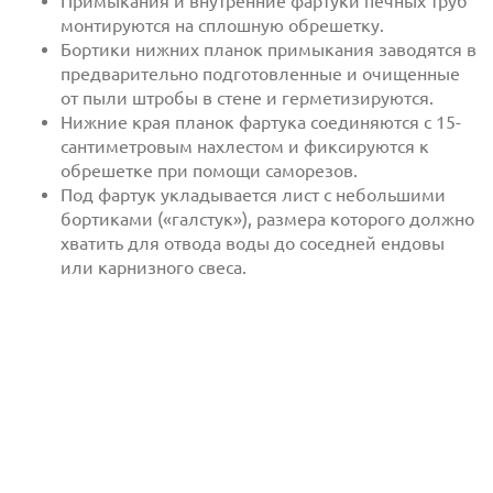
Примыкания и внутренние фартуки печных труб
монтируются на сплошную обрешетку.
Бортики нижних планок примыкания заводятся в
предварительно подготовленные и очищенные
от пыли штробы в стене и герметизируются.
Нижние края планок фартука соединяются с 15-
сантиметровым нахлестом и фиксируются к
обрешетке при помощи саморезов.
Под фартук укладывается лист с небольшими
бортиками («галстук»), размера которого должно
хватить для отвода воды до соседней ендовы
или карнизного свеса.
Отправить