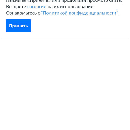
Нажимая «Принять» или продолжая просмотр сайта,
Вы даёте
согласие
на их использование.
Ознакомьтесь с
"Политикой конфиденциальности"
.
Принять
Каталог
Кровля кровельная система
Фасад
Ограждения заборы
Черный металлопрокат
Утеплители гидро пароизоляция
Водосточные системы
Показать больше
Услуги