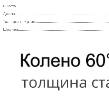
Высота..............................................................................................
Длина...............................................................................................
Толщина покртия...............................................................................
Ширина............................................................................................