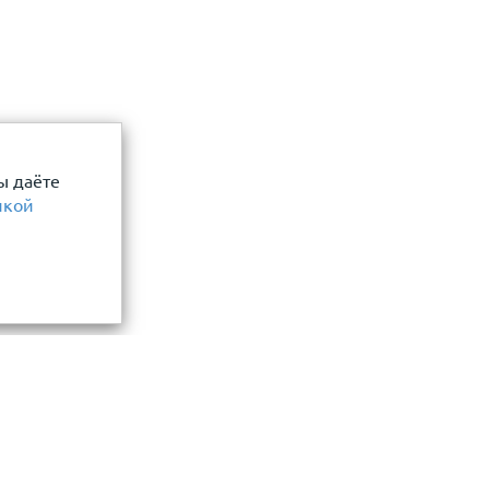
ы даёте
икой
Информация
замер и точный расчет
Прайс-лист