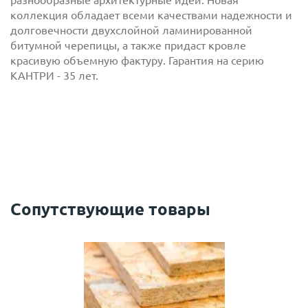
разнообразные архитектурные идеи. Новая
коллекция обладает всеми качествами надежности и
долговечности двухслойной ламинированной
битумной черепицы, а также придаст кровле
красивую объемную фактуру. Гарантия на серию
КАНТРИ - 35 лет.
с
политикой обработки персональных данных
ознакомлен(-а) и даю
согласие
на обработку
персональных данных
с
политикой конфиденциальности
ознакомлен(-а)
и даю согласие
Сопутствующие товары