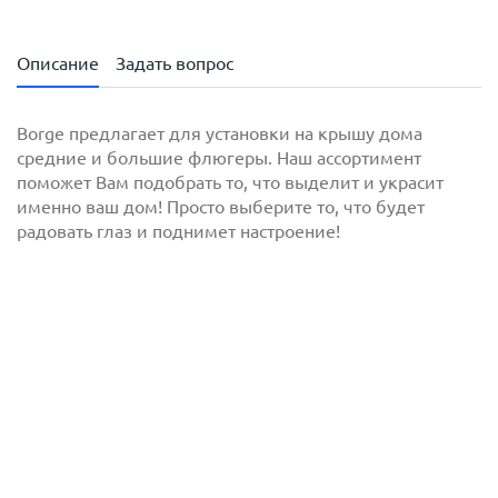
Описание
Задать вопрос
Borge предлагает для установки на крышу дома
средние и большие флюгеры. Наш ассортимент
поможет Вам подобрать то, что выделит и украсит
именно ваш дом! Просто выберите то, что будет
радовать глаз и поднимет настроение!
с
политикой обработки персональных данных
ознакомлен(-а) и даю
согласие
на обработку
персональных данных
с
политикой конфиденциальности
ознакомлен(-а)
и даю согласие