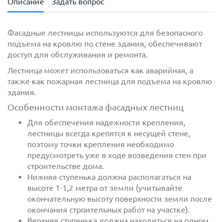
Описание
Задать вопрос
Фасадные лестницы используются для безопасного
подъема на кровлю по стене здания, обеспечивают
доступ для обслуживания и ремонта.
Лестница может использоваться как аварийная, а
также как пожарная лестница для подъема на кровлю
здания.
Особенности монтажа фасадных лестниц
с
Для обеспечения надежности крепления,
политикой обработки персональных данных
ознакомлен(-а) и даю
лестницы всегда крепятся к несущей стене,
согласие
на обработку
персональных данных
поэтому точки крепления необходимо
предусмотреть уже в ходе возведения стен при
с
политикой конфиденциальности
ознакомлен(-а)
строительстве дома.
и даю согласие
Нижняя ступенька должна располагаться на
высоте 1-1,2 метра от земли (учитывайте
окончательную высоту поверхности земли после
окончания строительных работ на участке).
Верхняя ступенька должна находиться на одном