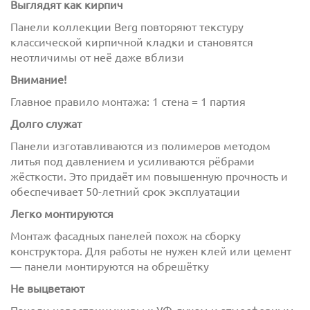
Выглядят как кирпич
Панели коллекции Berg повторяют текстуру
классической кирпичной кладки и становятся
неотличимы от неё даже вблизи
Внимание!
Главное правило монтажа: 1 стена = 1 партия
Долго служат
с
политикой обработки персональных данных
ознакомлен(-а) и даю
согласие
на обработку
Панели изготавливаются из полимеров методом
персональных данных
литья под давлением и усиливаются рёбрами
жёсткости. Это придаёт им повышенную прочность и
с
политикой конфиденциальности
ознакомлен(-а)
обеспечивает 50-летний срок эксплуатации
и даю согласие
Легко монтируются
Монтаж фасадных панелей похож на сборку
конструктора. Для работы не нужен клей или цемент
— панели монтируются на обрешётку
Не выцветают