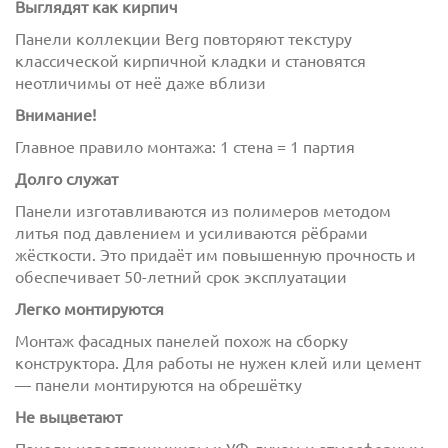
Выглядят как кирпич
Панели коллекции Berg повторяют текстуру
классической кирпичной кладки и становятся
неотличимы от неё даже вблизи
Внимание!
Главное правило монтажа: 1 стена = 1 партия
Долго служат
с
политикой обработки персональных данных
ознакомлен(-а) и даю
согласие
на обработку
Панели изготавливаются из полимеров методом
персональных данных
литья под давлением и усиливаются рёбрами
жёсткости. Это придаёт им повышенную прочность и
с
политикой конфиденциальности
ознакомлен(-а)
обеспечивает 50-летний срок эксплуатации
и даю согласие
Легко монтируются
Монтаж фасадных панелей похож на сборку
конструктора. Для работы не нужен клей или цемент
— панели монтируются на обрешётку
Не выцветают