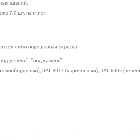
ных зданий.
же 7-9 шт. на
м
.п
ог
тизол
либо порошковая окраска
"под дерево", "под камень"
темнобордовый
), RAL 8017 (коричневый), RAL 6005 (зелен