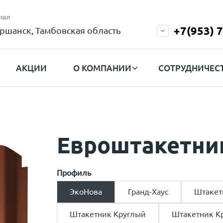
иал
+7(953) 
ршанск, Тамбовская область
АКЦИИ
О КОМПАНИИ
СОТРУДНИЧЕС
Евроштакетни
Профиль
ЭкоНова
Гранд-Хаус
Штакет
Штакетник Круглый
Штакетник К