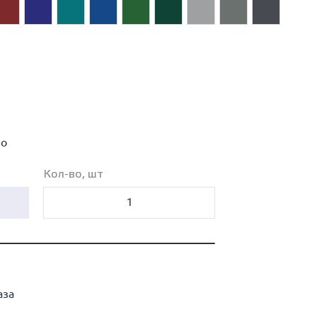
во
Кол-во, шт
аза