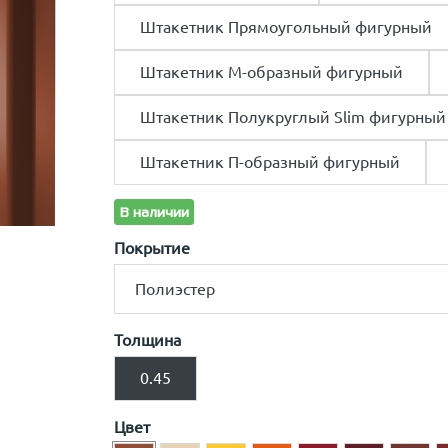
Штакетник Прямоугольный фигурный
Штакетник М-образный фигурный
Штакетник Полукруглый Slim фигурный
Штакетник П-образный фигурный
В наличии
Покрытие
Полиэстер
Полиэстер
Толщина
Полиэстер двусторонний
0.45
Print
Цвет