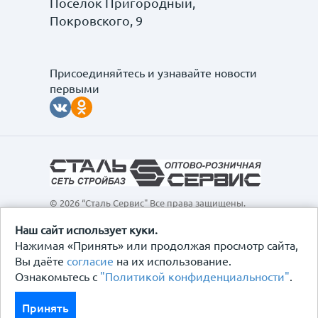
Поселок Пригородный,
Покровского, 9
Присоединяйтесь и узнавайте новости
первыми
© 2026 “Сталь Сервис" Все права защищены.
Обращаем ваше внимание на то, что данный
интернет-сайт, а также вся информация о товарах и
Наш сайт использует куки.
ценах, предоставленная на нём, носит
Нажимая «Принять» или продолжая просмотр сайта,
исключительно информационный характер и ни при
Вы даёте
согласие
на их использование.
каких условиях не является публичной офертой,
Ознакомьтесь с
"Политикой конфиденциальности"
.
определяемой положениями Статьи 437
Гражданского кодекса Российской Федерации.
Политика конфиденциальности
Принять
Договор-оферта