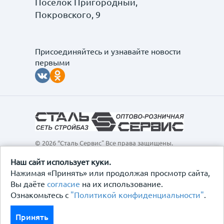
Поселок Пригородный,
Покровского, 9
Присоединяйтесь и узнавайте новости
первыми
© 2026 “Сталь Сервис" Все права защищены.
Обращаем ваше внимание на то, что данный
интернет-сайт, а также вся информация о товарах и
Наш сайт использует куки.
ценах, предоставленная на нём, носит
Нажимая «Принять» или продолжая просмотр сайта,
исключительно информационный характер и ни при
Вы даёте
согласие
на их использование.
каких условиях не является публичной офертой,
Ознакомьтесь с
"Политикой конфиденциальности"
.
определяемой положениями Статьи 437
Гражданского кодекса Российской Федерации.
Политика конфиденциальности
Принять
Договор-оферта