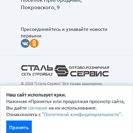
Покровского, 9
Присоединяйтесь и узнавайте новости
первыми
© 2026 “Сталь Сервис" Все права защищены.
Обращаем ваше внимание на то, что данный
интернет-сайт, а также вся информация о товарах и
Наш сайт использует куки.
ценах, предоставленная на нём, носит
Нажимая «Принять» или продолжая просмотр сайта,
исключительно информационный характер и ни при
Вы даёте
согласие
на их использование.
каких условиях не является публичной офертой,
Ознакомьтесь с
"Политикой конфиденциальности"
.
определяемой положениями Статьи 437
Гражданского кодекса Российской Федерации.
Политика конфиденциальности
Принять
Договор-оферта