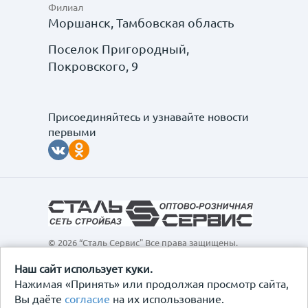
Филиал
Моршанск, Тамбовская область
Поселок Пригородный,
Покровского, 9
Присоединяйтесь и узнавайте новости
первыми
© 2026 “Сталь Сервис" Все права защищены.
Обращаем ваше внимание на то, что данный
интернет-сайт, а также вся информация о товарах и
Наш сайт использует куки.
ценах, предоставленная на нём, носит
Нажимая «Принять» или продолжая просмотр сайта,
исключительно информационный характер и ни при
Вы даёте
согласие
на их использование.
каких условиях не является публичной офертой,