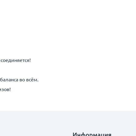
исоединяется!
баланса во всём.
изов!
Информация