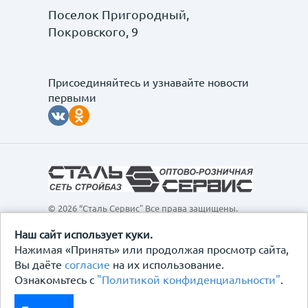
Поселок Пригородный,
Покровского, 9
Присоединяйтесь и узнавайте новости
первыми
© 2026 “Сталь Сервис" Все права защищены.
Обращаем ваше внимание на то, что данный
интернет-сайт, а также вся информация о товарах и
Наш сайт использует куки.
ценах, предоставленная на нём, носит
Нажимая «Принять» или продолжая просмотр сайта,
исключительно информационный характер и ни при
Вы даёте
согласие
на их использование.
каких условиях не является публичной офертой,
Ознакомьтесь с
"Политикой конфиденциальности"
.
определяемой положениями Статьи 437
Гражданского кодекса Российской Федерации.
Политика конфиденциальности